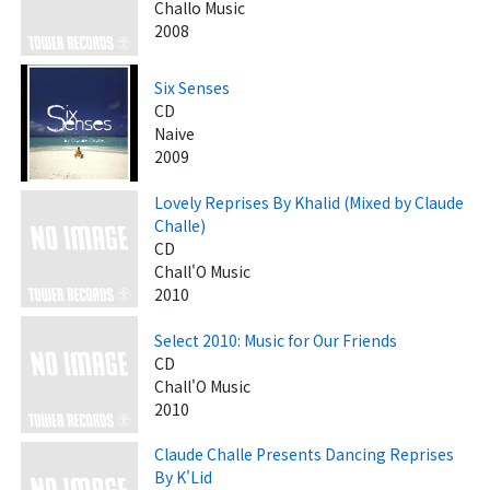
Challo Music
2008
Six Senses
CD
Naive
2009
Lovely Reprises By Khalid (Mixed by Claude
Challe)
CD
Chall'O Music
2010
Select 2010: Music for Our Friends
CD
Chall'O Music
2010
Claude Challe Presents Dancing Reprises
By K'Lid