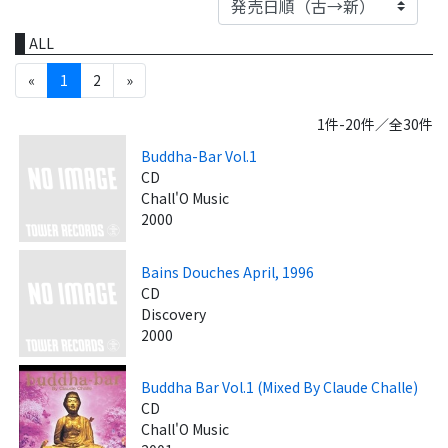
ALL
«
1
2
»
1件-20件／全30件
Buddha-Bar Vol.1
CD
Chall'O Music
2000
Bains Douches April, 1996
CD
Discovery
2000
Buddha Bar Vol.1 (Mixed By Claude Challe)
CD
Chall'O Music