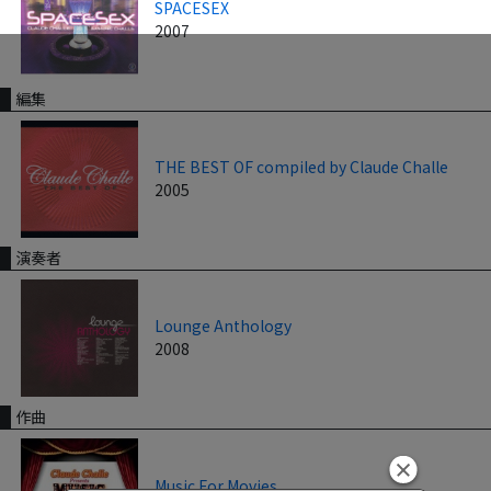
SPACESEX
2007
編集
THE BEST OF compiled by Claude Challe
2005
演奏者
Lounge Anthology
2008
作曲
Music For Movies