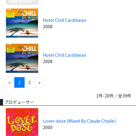
Hotel Chill Caribbean
2008
Hotel Chill Caribbean
2008
«
1
2
»
1件-20件／全39件
プロデューサー
Lover-dose (Mixed By Claude Challe)
2000