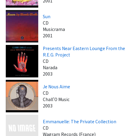
2001
Sun
CD
Musicrama
2001
Presents Near Eastern Lounge From the
R.E.G. Project
CD
Narada
2003
Je Nous Aime
CD
Chall'O Music
2003
Emmanuelle: The Private Collection
CD
Wagram Records (France)