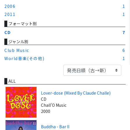
2006
1
2011
1
フォーマット別
CD
7
ジャンル別
Club Music
6
World音楽(その他)
1
ALL
Lover-dose (Mixed By Claude Challe)
CD
Chall'O Music
2000
Buddha - Bar II