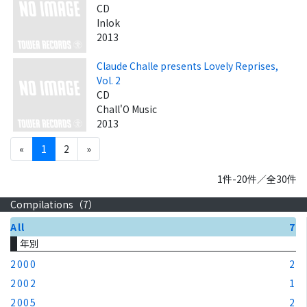
CD
Inlok
2013
Claude Challe presents Lovely Reprises,
Vol. 2
CD
Chall'O Music
2013
«
1
2
»
1件-20件／全30件
Compilations（
7
）
All
7
年別
2000
2
2002
1
2005
2