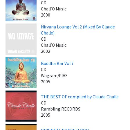
CD
Chall'O Music
2000
Nirvana Lounge Vol.2 (Mixed By Claude
Challe)
CD
Chall'O Music
2002
Buddha Bar Vol.7
CD
Wagram/PIAS
2005
THE BEST OF compiled by Claude Challe
CD
Rambling RECORDS
2005