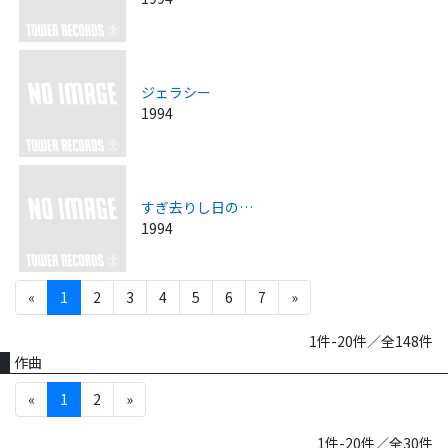
ジェラシー
1994
すぎ去りし日の…
1994
«
1
2
3
4
5
6
7
»
1件-20件／全148件
作曲
«
1
2
»
1件-20件／全30件