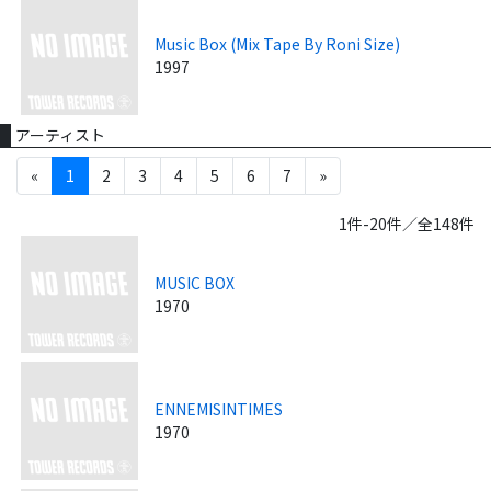
Music Box (Mix Tape By Roni Size)
1997
アーティスト
«
1
2
3
4
5
6
7
»
1件-20件／全148件
MUSIC BOX
1970
ENNEMISINTIMES
1970