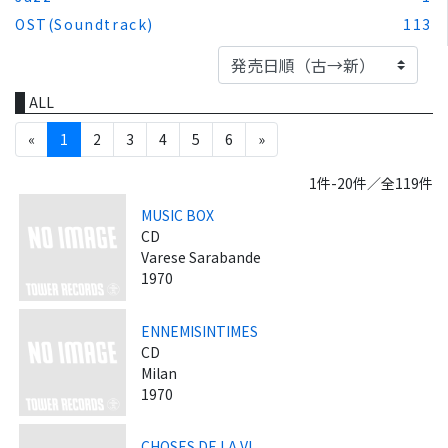
OST(Soundtrack)
113
ALL
«
1
2
3
4
5
6
»
1件-20件／全119件
MUSIC BOX
CD
Varese Sarabande
1970
ENNEMISINTIMES
CD
Milan
1970
CHOSES DE LA VI