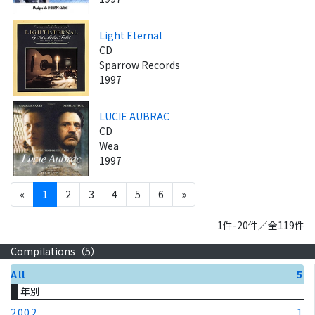
Light Eternal
CD
Sparrow Records
1997
LUCIE AUBRAC
CD
Wea
1997
«
1
2
3
4
5
6
»
1件-20件／全119件
Compilations（
5
）
All
5
年別
2002
1