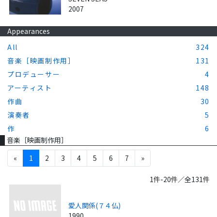
2007
Appearances
All
324
音楽［映画制作用］
131
プロデューサー
4
アーティスト
148
作曲
30
演奏者
5
作
6
音楽［映画制作用］
«
1
2
3
4
5
6
7
»
1件-20件／全131件
愛人関係(７４仏)
1990