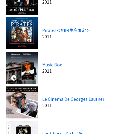
2011
Pirates＜初回生産限定＞
2011
Music Box
2011
Le Cinema De Georges Lautner
2011
Les Choses De La Vie