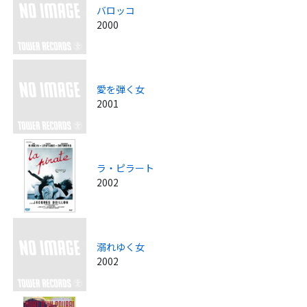
バロッコ
2000
愛を弾く女
2001
ラ・ピラート
2002
溺れゆく女
2002