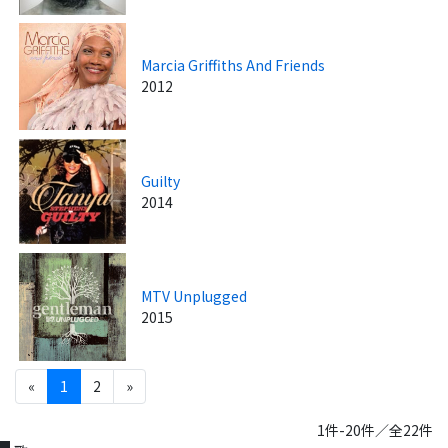
Marcia Griffiths And Friends
2012
Guilty
2014
MTV Unplugged
2015
«
1
2
»
1件-20件／全22件