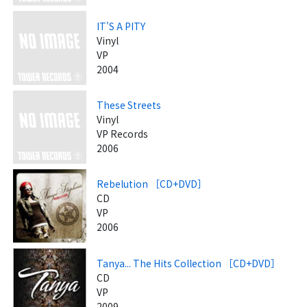
IT'S A PITY
Vinyl
VP
2004
These Streets
Vinyl
VP Records
2006
Rebelution ［CD+DVD］
CD
VP
2006
Tanya... The Hits Collection ［CD+DVD］
CD
VP
2009