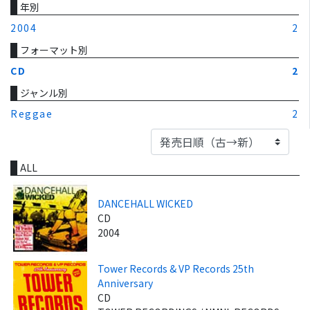
年別
2004
2
フォーマット別
CD
2
ジャンル別
Reggae
2
ALL
DANCEHALL WICKED
CD
2004
Tower Records & VP Records 25th
Anniversary
CD