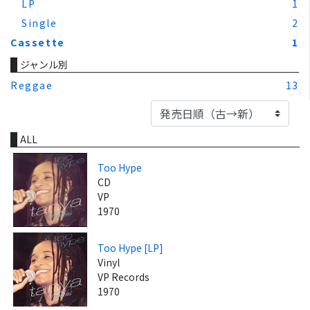
LP
1
Single
2
Cassette
1
ジャンル別
Reggae
13
ALL
Too Hype
CD
VP
1970
Too Hype [LP]
Vinyl
VP Records
1970