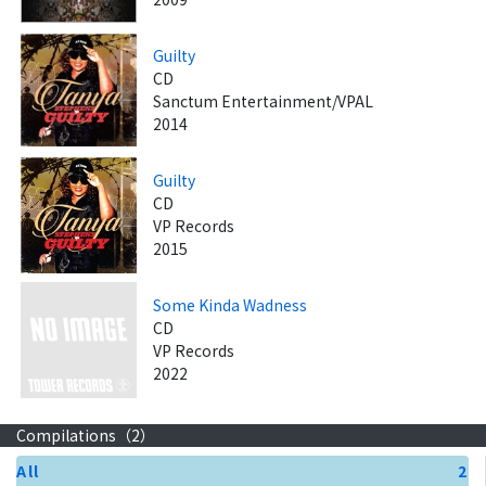
Guilty
CD
Sanctum Entertainment/VPAL
2014
Guilty
CD
VP Records
2015
Some Kinda Wadness
CD
VP Records
2022
Compilations（
2
）
All
2