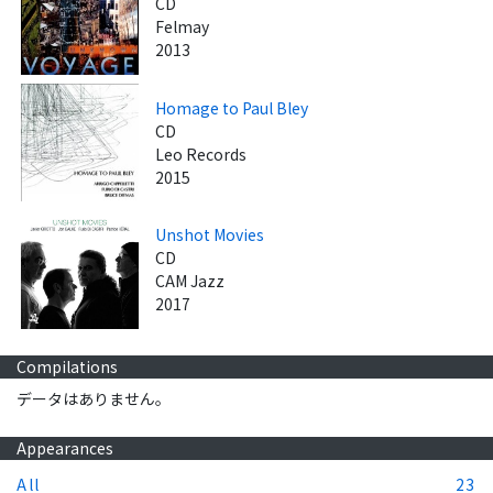
CD
Felmay
2013
Homage to Paul Bley
CD
Leo Records
2015
Unshot Movies
CD
CAM Jazz
2017
Compilations
データはありません。
Appearances
All
23