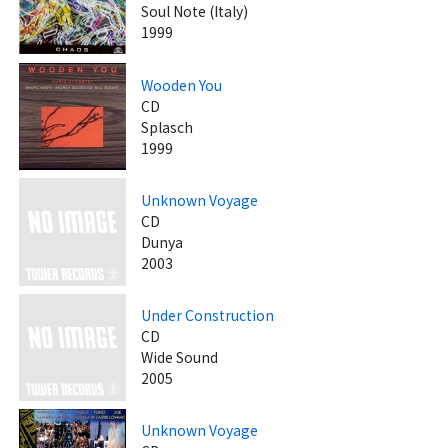
Soul Note (Italy)
1999
Wooden You
CD
Splasch
1999
Unknown Voyage
CD
Dunya
2003
Under Construction
CD
Wide Sound
2005
Unknown Voyage