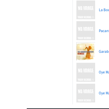
La Bo
Pacan
Gara
Oye M
Oye M