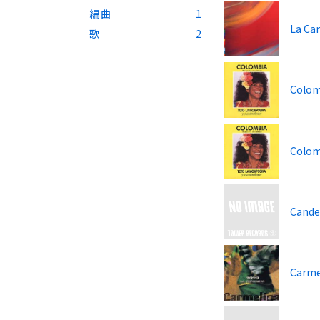
編曲
1
La Can
歌
2
Colom
Colomb
Cande
Carme