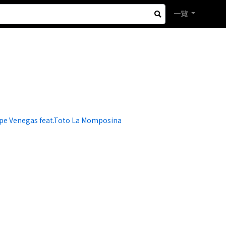
一覧
lipe Venegas feat.Toto La Momposina