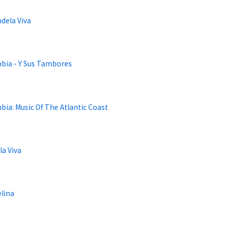
dela Viva
bia - Y Sus Tambores
ia: Music Of The Atlantic Coast
la Viva
lina