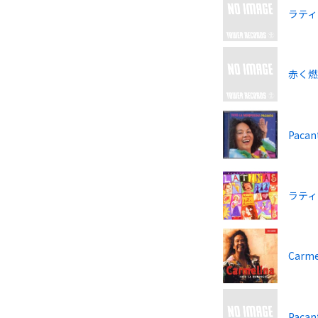
ラティ
赤く
Pacan
ラティ
Carme
Pacan