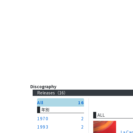
Discography
Releases（
16
）
All
16
年別
ALL
1970
2
1993
2
La Can