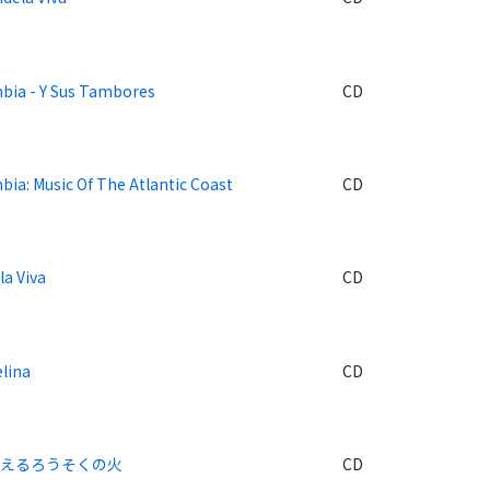
bia - Y Sus Tambores
CD
ia: Music Of The Atlantic Coast
CD
la Viva
CD
lina
CD
燃えるろうそくの火
CD