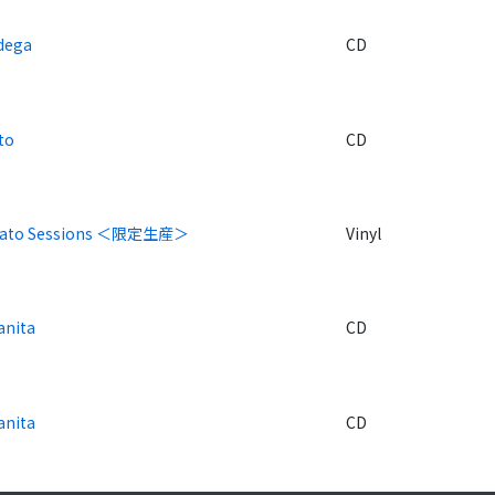
dega
CD
to
CD
bato Sessions ＜限定生産＞
Vinyl
anita
CD
anita
CD