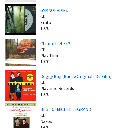
GYMNOPEDIES
CD
Erato
1970
Chante L'ete 42
CD
Play Time
1970
Doggy Bag (Bande Originale Du Film)
CD
Playtime Records
1970
BEST OFMICHEL LEGRAND
CD
Naxos
1970