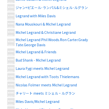
ジャン=ピエール･ランパル&ミシェル･ルグラン
Legrand with Miles Davis
Nana Mouskouri & Michel Legrand
Michel Legrand & Christiane Legrand
Michel Legrand Phil Woods.Ron Carter.Grady
Tate.George Davis
Michel Legrand & Friends
Bud Shank - Michel Legrand
Laura Fygi meets Michel Legrand
Michel Legrand with Toots Thielemans
Nicolas Folmer meets Michel Legrand
チャリート meets ミシェル・ルグラン
Miles Davis/Michel Legrand