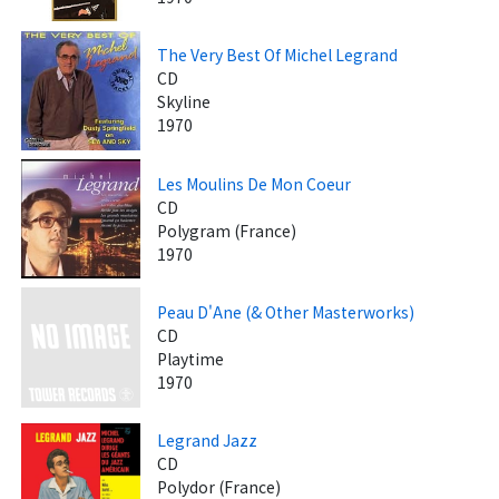
The Very Best Of Michel Legrand
CD
Skyline
1970
Les Moulins De Mon Coeur
CD
Polygram (France)
1970
Peau D'Ane (& Other Masterworks)
CD
Playtime
1970
Legrand Jazz
CD
Polydor (France)