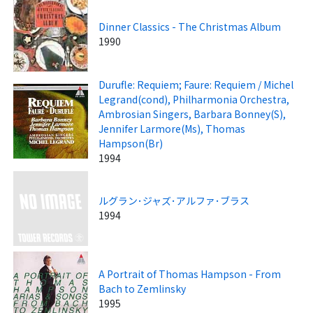
Dinner Classics - The Christmas Album
1990
Durufle: Requiem; Faure: Requiem / Michel
Legrand(cond), Philharmonia Orchestra,
Ambrosian Singers, Barbara Bonney(S),
Jennifer Larmore(Ms), Thomas
Hampson(Br)
1994
ルグラン･ジャズ･アルファ･ブラス
1994
A Portrait of Thomas Hampson - From
Bach to Zemlinsky
1995