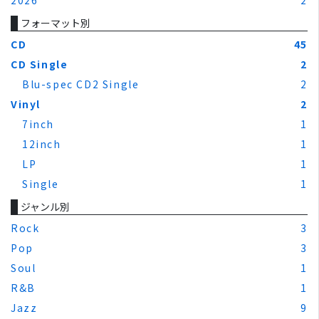
フォーマット別
CD
45
CD Single
2
Blu-spec CD2 Single
2
Vinyl
2
7inch
1
12inch
1
LP
1
Single
1
ジャンル別
Rock
3
Pop
3
Soul
1
R&B
1
Jazz
9