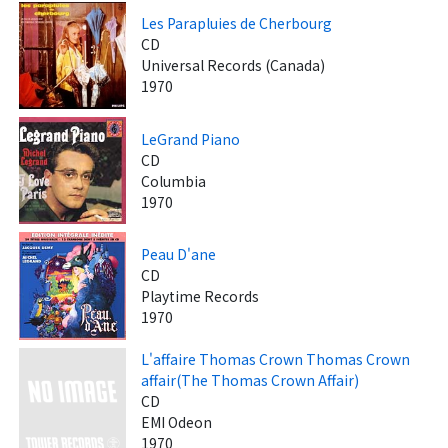
Les Parapluies de Cherbourg
CD
Universal Records (Canada)
1970
LeGrand Piano
CD
Columbia
1970
Peau D'ane
CD
Playtime Records
1970
L'affaire Thomas Crown Thomas Crown
affair(The Thomas Crown Affair)
CD
EMI Odeon
1970