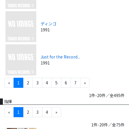
ディンゴ
1991
Just for the Record...
1991
«
1
2
3
4
5
6
7
»
1件-20件／全495件
指揮
«
1
2
3
4
»
1件-20件／全75件