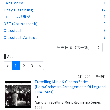
Jazz Vocal
1
Easy Listening
17
ヨーロッパ音楽
1
OST(Soundtrack)
9
Classical
8
Classical Various
7
ALL
«
1
2
3
»
1件-20件／全49件
Travelling Music & Cinema Series
(Harp/Orchestra Arrangements Of Legrand
Film Sores)
CD
Auvidis Travelling Music & Cinema Series
1996