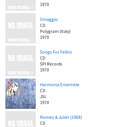
1970
Omaggio
CD
Polygram (Italy)
1970
Songs For Fellini
CD
SPI Records
1970
Harmonia Ensemble
CD
JSL
1970
Romeo & Juliet (1968)
CD