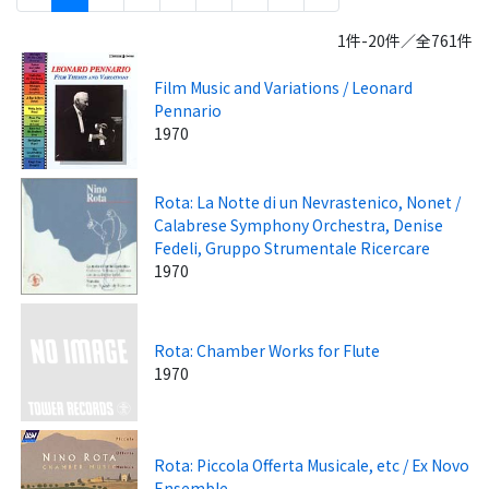
1件-20件／全761件
Film Music and Variations / Leonard
Pennario
1970
Rota: La Notte di un Nevrastenico, Nonet /
Calabrese Symphony Orchestra, Denise
Fedeli, Gruppo Strumentale Ricercare
1970
Rota: Chamber Works for Flute
1970
Rota: Piccola Offerta Musicale, etc / Ex Novo
Ensemble