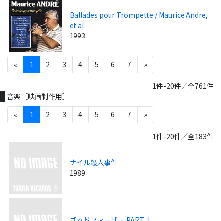
Ballades pour Trompette / Maurice Andre,
et al
1993
«
1
2
3
4
5
6
7
»
1件-20件／全761件
音楽［映画制作用］
«
1
2
3
4
5
6
7
»
1件-20件／全183件
ナイル殺人事件
1989
ゴッドファーザー PART II