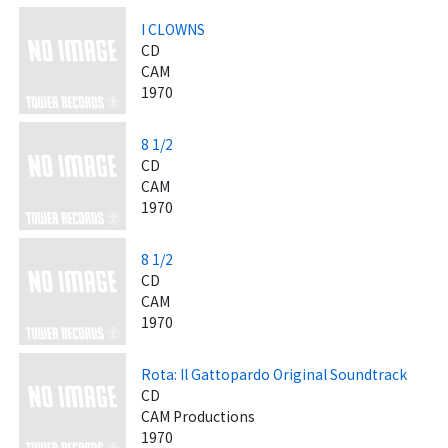
I CLOWNS
CD
CAM
1970
8 1/2
CD
CAM
1970
8 1/2
CD
CAM
1970
Rota: Il Gattopardo Original Soundtrack
CD
CAM Productions
1970