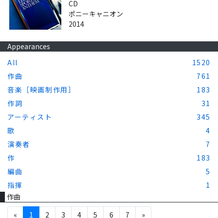
CD
ポニーキャニオン
2014
Appearances
All
1520
作曲
761
音楽［映画制作用］
183
作詞
31
アーティスト
345
歌
4
演奏者
7
作
183
編曲
5
指揮
1
作曲
«
1
2
3
4
5
6
7
»