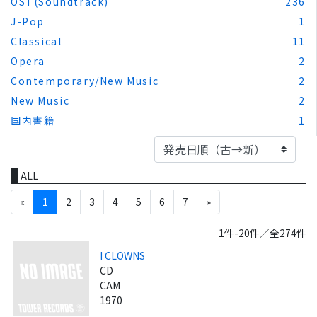
OST(Soundtrack)
236
J-Pop
1
Classical
11
Opera
2
Contemporary/New Music
2
New Music
2
国内書籍
1
ALL
«
1
2
3
4
5
6
7
»
1件-20件／全274件
I CLOWNS
CD
CAM
1970