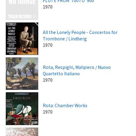
FLUTE FROM '700TO '900
1970
All the Lonely People - Concertos for
Trombone / Lindberg
1970
Rota, Respighi, Malipiero / Nuovo
Quartetto Italiano
1970
Rota: Chamber Works
1970