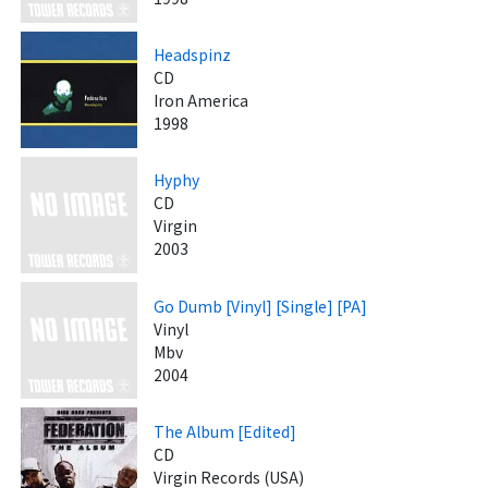
Headspinz
CD
Iron America
1998
Hyphy
CD
Virgin
2003
Go Dumb [Vinyl] [Single] [PA]
Vinyl
Mbv
2004
The Album [Edited]
CD
Virgin Records (USA)