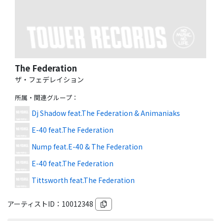
The Federation
ザ・フェデレイション
所属・関連グループ
：
Dj Shadow feat.The Federation & Animaniaks
E-40 feat.The Federation
Nump feat.E-40 & The Federation
E-40 feat.The Federation
Tittsworth feat.The Federation
アーティストID：
10012348