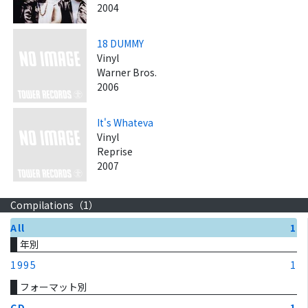
2004
18 DUMMY
Vinyl
Warner Bros.
2006
It's Whateva
Vinyl
Reprise
2007
Compilations（
1
）
All
1
年別
1995
1
フォーマット別
CD
1