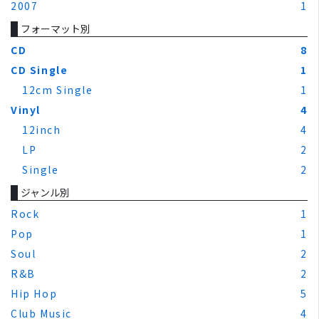
2007
1
フォーマット別
CD
8
CD Single
1
12cm Single
1
Vinyl
4
12inch
4
LP
2
Single
2
ジャンル別
Rock
1
Pop
1
Soul
2
R&B
2
Hip Hop
5
Club Music
4