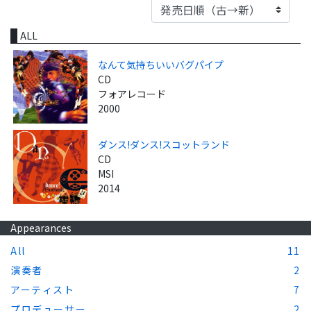
ALL
なんて気持ちいいバグパイプ
CD
フォアレコード
2000
ダンス!ダンス!スコットランド
CD
MSI
2014
Appearances
All
11
演奏者
2
アーティスト
7
プロデューサー
2