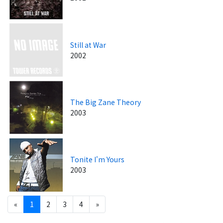
Still at War
2002
The Big Zane Theory
2003
Tonite I'm Yours
2003
«
1
2
3
4
»