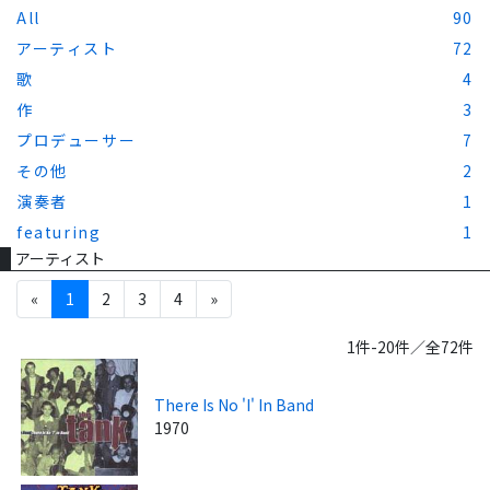
All
90
アーティスト
72
歌
4
作
3
プロデューサー
7
その他
2
演奏者
1
featuring
1
アーティスト
«
1
2
3
4
»
1件-20件／全72件
There Is No 'I' In Band
1970