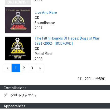
Live And Rare
CD
Soundhouse
2007
The Filth Hounds Of Hades: Dogs of War
1981-2002 ［8CD+DVD］
CD
Metal Mind
2008
«
1
2
3
»
1件-20件／全59件
Compilations
データはありません。
Appearances