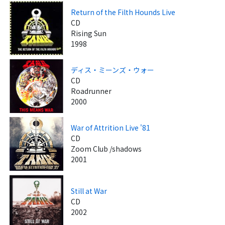
Return of the Filth Hounds Live
CD
Rising Sun
1998
ディス・ミーンズ・ウォー
CD
Roadrunner
2000
War of Attrition Live '81
CD
Zoom Club /shadows
2001
Still at War
CD
2002