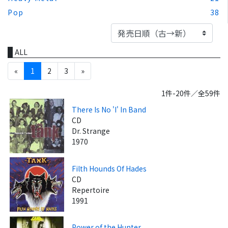
Pop
38
ALL
«
1
2
3
»
1件-20件／全59件
There Is No 'I' In Band
CD
Dr. Strange
1970
Filth Hounds Of Hades
CD
Repertoire
1991
Power of the Hunter