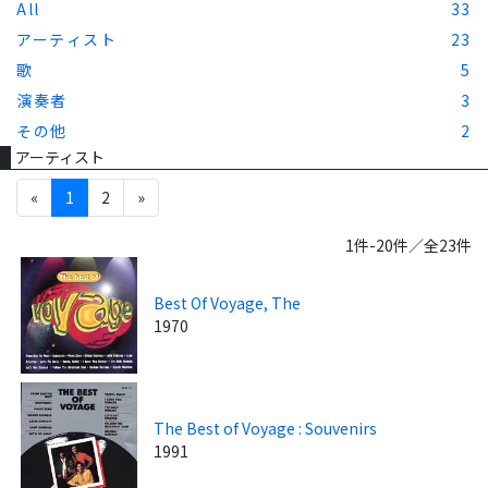
All
33
アーティスト
23
歌
5
演奏者
3
その他
2
アーティスト
«
1
2
»
1件-20件／全23件
Best Of Voyage, The
1970
The Best of Voyage : Souvenirs
1991