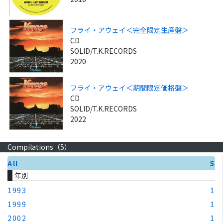
フライ・アウェイ＜完全限定生産盤＞
CD
SOLID/T.K.RECORDS
2020
フライ・アウェイ＜期間限定価格盤＞
CD
SOLID/T.K.RECORDS
2022
Compilations（
5
）
All
5
年別
1993
1
1999
1
2002
1