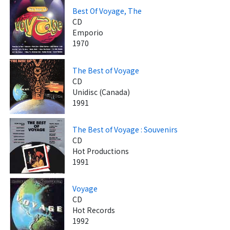
Best Of Voyage, The
CD
Emporio
1970
The Best of Voyage
CD
Unidisc (Canada)
1991
The Best of Voyage : Souvenirs
CD
Hot Productions
1991
Voyage
CD
Hot Records
1992