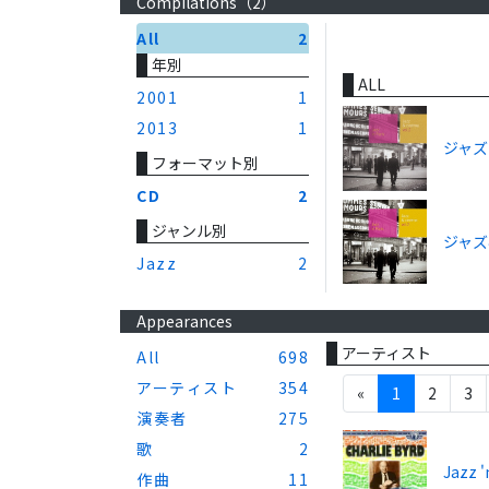
Compilations（
2
）
All
2
年別
ALL
2001
1
2013
1
ジャズ
フォーマット別
CD
2
ジャンル別
ジャズ
Jazz
2
Appearances
アーティスト
All
698
アーティスト
354
«
1
2
3
演奏者
275
歌
2
Jazz 
作曲
11