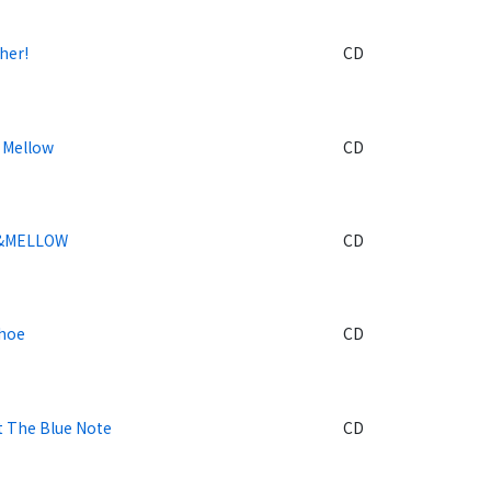
her!
CD
& Mellow
CD
&MELLOW
CD
Shoe
CD
t The Blue Note
CD