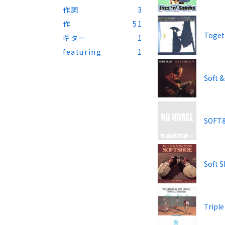
作詞
3
作
51
Toget
ギター
1
featuring
1
Soft 
SOFT
Soft 
Triple