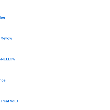
her!
& Mellow
&MELLOW
Shoe
 Treat Vol.3