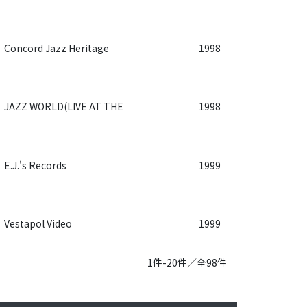
Concord Jazz Heritage
1998
JAZZ WORLD(LIVE AT THE
1998
E.J.'s Records
1999
Vestapol Video
1999
1件-20件／全98件