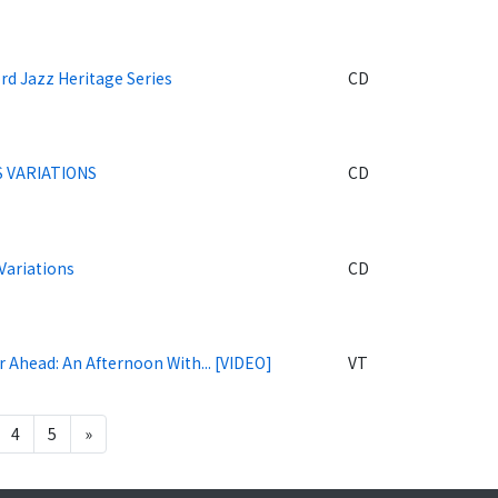
rd Jazz Heritage Series
CD
 VARIATIONS
CD
Variations
CD
 Ahead: An Afternoon With... [VIDEO]
VT
4
5
»