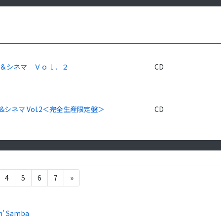
＆シネマ Ｖｏｌ．２
CD
&シネマ Vol.2＜完全生産限定盤＞
CD
4
5
6
7
»
'n' Samba