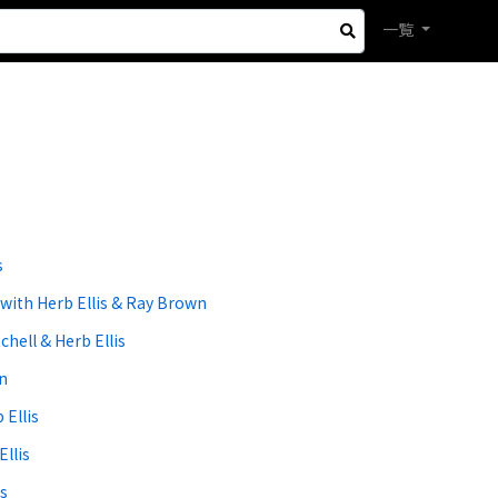
一覧
s
with Herb Ellis & Ray Brown
chell & Herb Ellis
n
 Ellis
Ellis
s