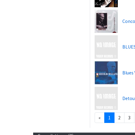
Conco
BLUES
Blues 
Detour
«
1
2
3