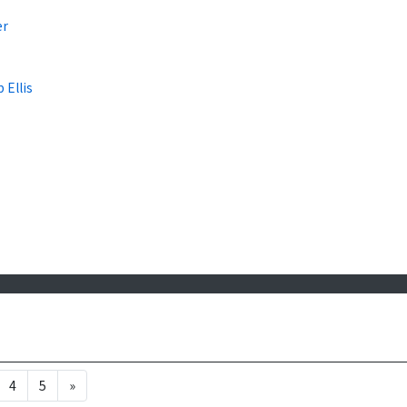
er
 Ellis
4
5
»