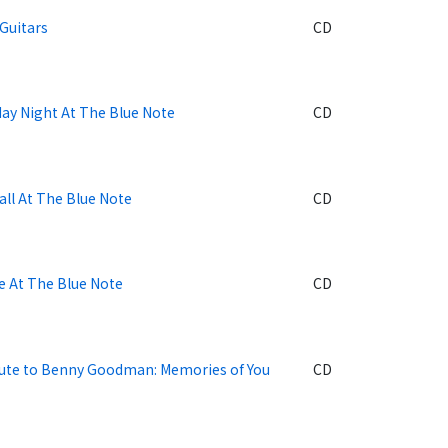
Guitars
CD
day Night At The Blue Note
CD
all At The Blue Note
CD
e At The Blue Note
CD
bute to Benny Goodman: Memories of You
CD