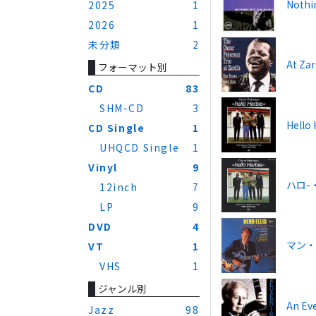
Nothi
2025
1
2026
1
未分類
2
At Zar
フォーマット別
CD
83
SHM-CD
3
Hello 
CD Single
1
UHQCD Single
1
Vinyl
9
ハロ-
12inch
7
LP
9
DVD
4
マン・
VT
1
VHS
1
ジャンル別
An Eve
Jazz
98