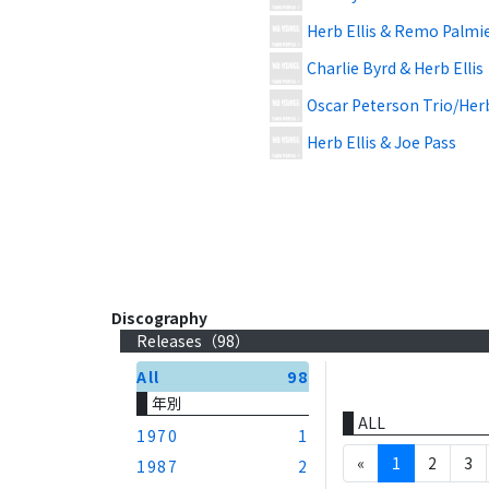
Herb Ellis & Remo Palmi
Charlie Byrd & Herb Ellis
Oscar Peterson Trio/Herb
Herb Ellis & Joe Pass
Discography
Releases（
98
）
All
98
年別
ALL
1970
1
«
1
2
3
1987
2