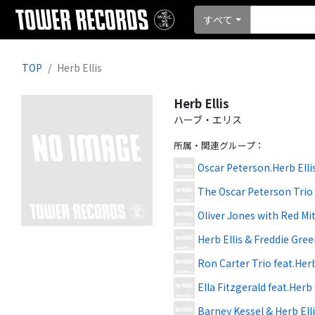
すべて
TOP
Herb Ellis
Herb Ellis
ハーブ・エリス
所属・関連グループ
：
Oscar Peterson.Herb Elli
The Oscar Peterson Trio 
Oliver Jones with Red Mit
Herb Ellis & Freddie Gree
Ron Carter Trio feat.Herb
Ella Fitzgerald feat.Herb 
Barney Kessel & Herb Elli