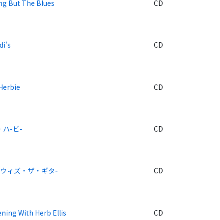
ng But The Blues
CD
di's
CD
Herbie
CD
・ハ-ビ-
CD
ウィズ・ザ・ギタ-
CD
ning With Herb Ellis
CD