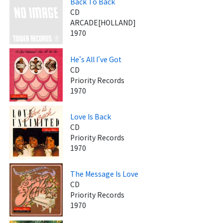
Back To Back
CD
ARCADE[HOLLAND]
1970
He's All I've Got
CD
Priority Records
1970
Love Is Back
CD
Priority Records
1970
The Message Is Love
CD
Priority Records
1970