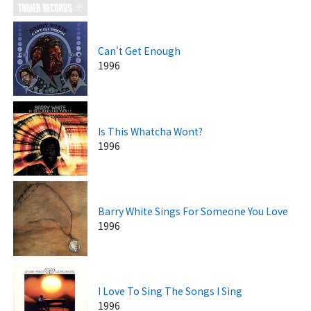
Can't Get Enough
1996
Is This Whatcha Wont?
1996
Barry White Sings For Someone You Love
1996
I Love To Sing The Songs I Sing
1996