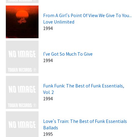
From A Girl's Point Of View We Give To You...
Love Unlimited
1994
I've Got So Much To Give
1994
Funk Funk: The Best of Funk Essentials,
Vol. 2
1994
Love's Train: The Best of Funk Essentials
Ballads
1995