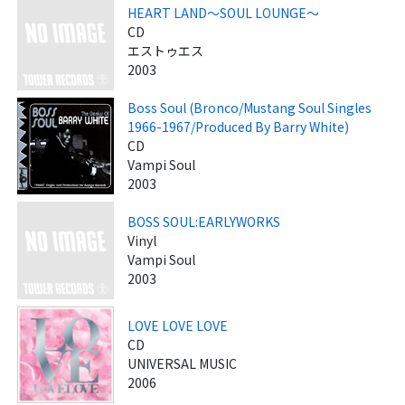
HEART LAND～SOUL LOUNGE～
CD
エストゥエス
2003
Boss Soul (Bronco/Mustang Soul Singles
1966-1967/Produced By Barry White)
CD
Vampi Soul
2003
BOSS SOUL:EARLYWORKS
Vinyl
Vampi Soul
2003
LOVE LOVE LOVE
CD
UNIVERSAL MUSIC
2006