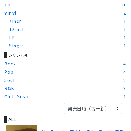
CD
11
Vinyl
2
7inch
1
12inch
1
LP
1
Single
1
ジャンル別
Rock
4
Pop
4
Soul
8
R&B
8
Club Music
1
ALL