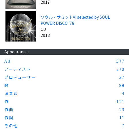
2017
ソウル・サミットVI selected by SOUL
POWER DISCO '78
CD
2018
Appearances
All
577
アーティスト
270
プロデューサー
37
歌
89
演奏者
4
作
121
作曲
23
作詞
11
その他
7