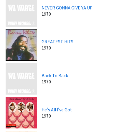
NEVER GONNA GIVE YA UP
1970
GREATEST HITS
1970
Back To Back
1970
He's All I've Got
1970