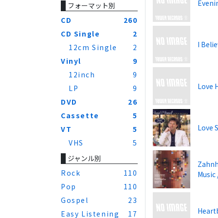
Eveni
フォーマット別
CD
260
CD Single
2
I Beli
12cm Single
2
Vinyl
9
12inch
9
Love 
LP
9
DVD
26
Cassette
5
Love 
VT
5
VHS
5
ジャンル別
Zahnh
Rock
110
Music 
Pop
110
Gospel
23
Heart
Easy Listening
17