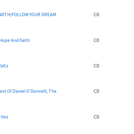
 WITH/FOLLOW YOUR DREAM
CD
 Hope And Faith
CD
Waltz
CD
est Of Daniel O'Donnell, The
CD
rites
CD