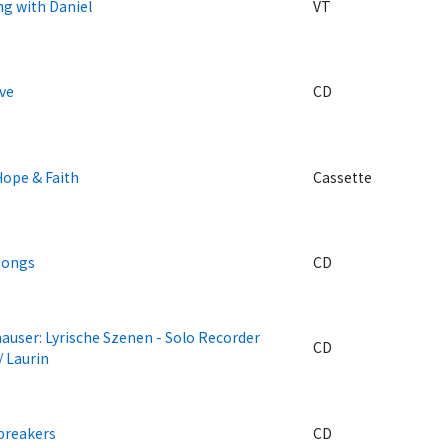
ng with Daniel
VT
eve
CD
Hope & Faith
Cassette
Songs
CD
auser: Lyrische Szenen - Solo Recorder
CD
/ Laurin
breakers
CD