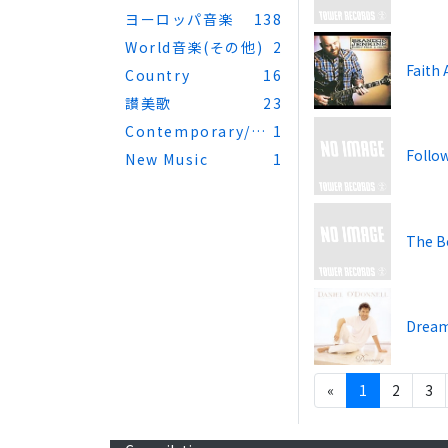
ヨーロッパ音楽
138
World音楽(その他)
2
Faith 
Country
16
讃美歌
23
Contemporary/Ne
1
Follo
w Music
New Music
1
The B
Drea
«
1
2
3