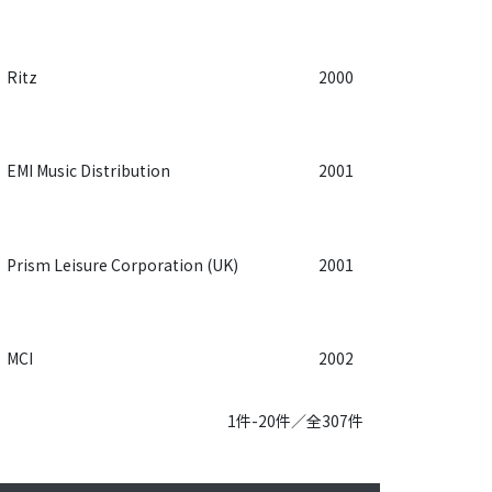
Ritz
2000
EMI Music Distribution
2001
Prism Leisure Corporation (UK)
2001
MCI
2002
1件-20件／全307件