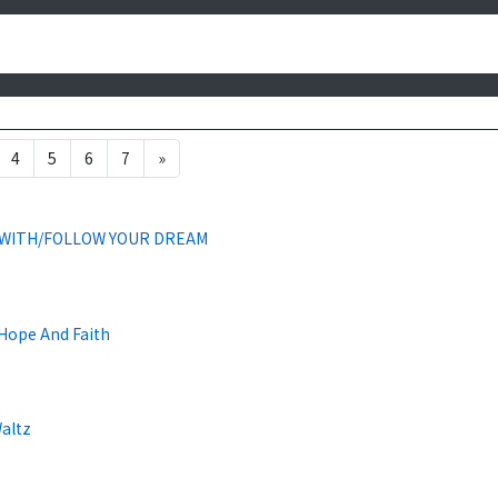
4
5
6
7
»
 WITH/FOLLOW YOUR DREAM
 Hope And Faith
Waltz