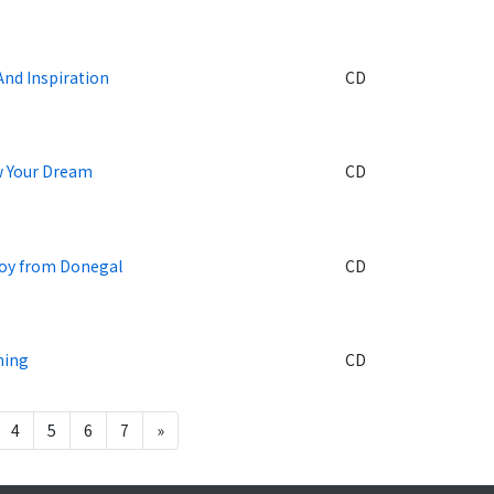
And Inspiration
CD
w Your Dream
CD
oy from Donegal
CD
ming
CD
4
5
6
7
»