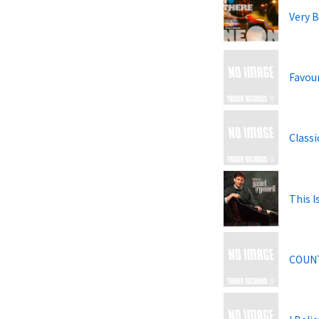
Very B
Favou
Classi
This I
COUN