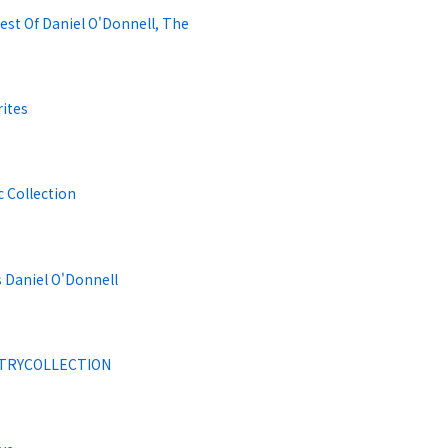
est Of Daniel O'Donnell, The
rites
c Collection
s Daniel O'Donnell
TRYCOLLECTION