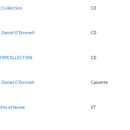
c Collection
CD
s Daniel O'Donnell
CD
TRYCOLLECTION
CD
s Daniel O'Donnell
Cassette
hts of Home
VT