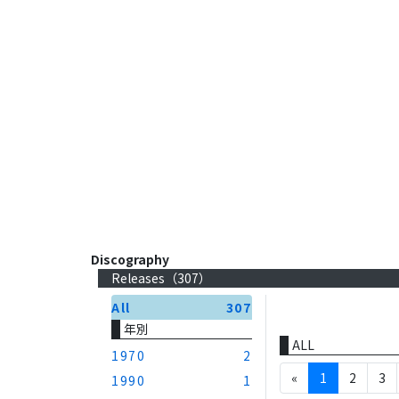
Discography
Releases（
307
）
All
307
年別
ALL
1970
2
«
1
2
3
1990
1