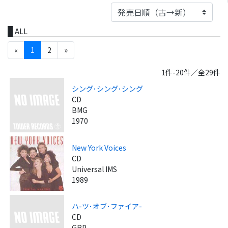
ALL
«
1
2
»
1件-20件／全29件
シング･シング･シング
CD
BMG
1970
New York Voices
CD
Universal IMS
1989
ハ-ツ･オブ･ファイア-
CD
GRP