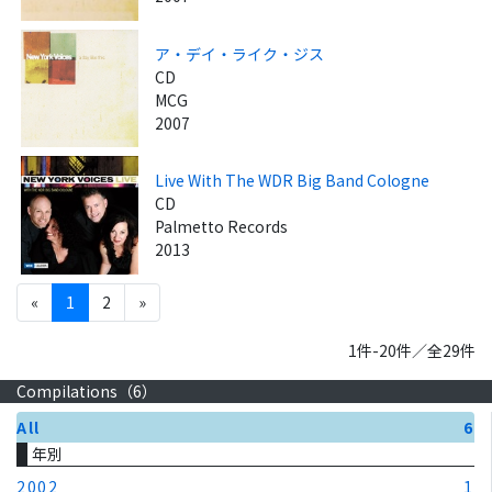
ア・デイ・ライク・ジス
CD
MCG
2007
Live With The WDR Big Band Cologne
CD
Palmetto Records
2013
«
1
2
»
1件-20件／全29件
Compilations（
6
）
All
6
年別
2002
1