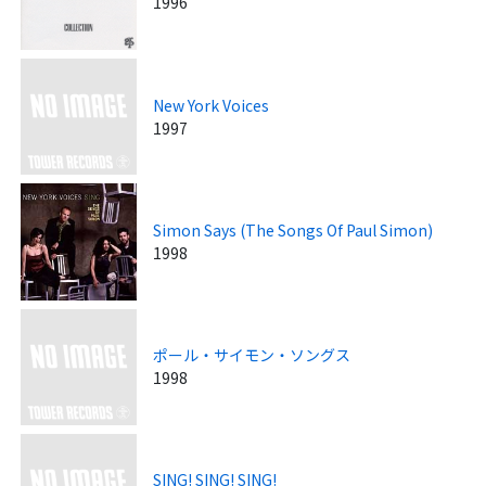
1996
New York Voices
1997
Simon Says (The Songs Of Paul Simon)
1998
ポール・サイモン・ソングス
1998
SING! SING! SING!