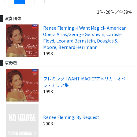
1件-20件／全39件
演奏団体
Renee Fleming -I Want Magic!- American
Opera Arias/George Gershwin, Carlisle
Floyd, Leonard Bernstein, Douglas S.
Moore, Bernard Herrmann
1998
演奏者
フレミング:I WANT MAGIC?アメリカ・オペ
ラ・アリア集
1998
Renee Fleming: By Request
2003