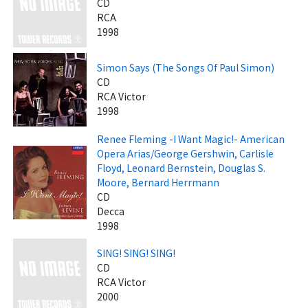
CD
RCA
1998
Simon Says (The Songs Of Paul Simon)
CD
RCA Victor
1998
Renee Fleming -I Want Magic!- American
Opera Arias/George Gershwin, Carlisle
Floyd, Leonard Bernstein, Douglas S.
Moore, Bernard Herrmann
CD
Decca
1998
SING! SING! SING!
CD
RCA Victor
2000