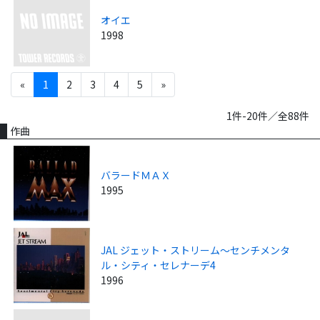
オイエ
1998
«
1
2
3
4
5
»
1件-20件／全88件
作曲
バラードＭＡＸ
1995
JAL ジェット・ストリーム～センチメンタ
ル・シティ・セレナーデ4
1996