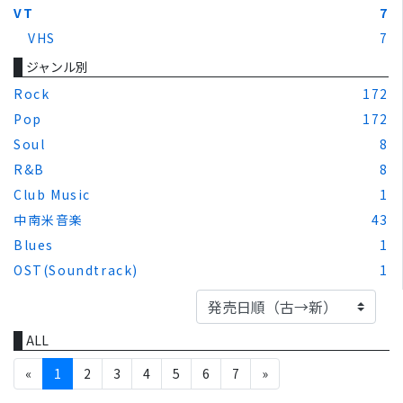
VT
7
VHS
7
ジャンル別
Rock
172
Pop
172
Soul
8
R&B
8
Club Music
1
中南米音楽
43
Blues
1
OST(Soundtrack)
1
ALL
«
1
2
3
4
5
6
7
»