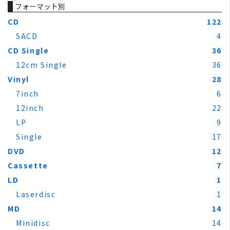
フォーマット別
CD
122
SACD
4
CD Single
36
12cm Single
36
Vinyl
28
7inch
6
12inch
22
LP
9
Single
17
DVD
12
Cassette
7
LD
1
Laserdisc
1
MD
14
Minidisc
14