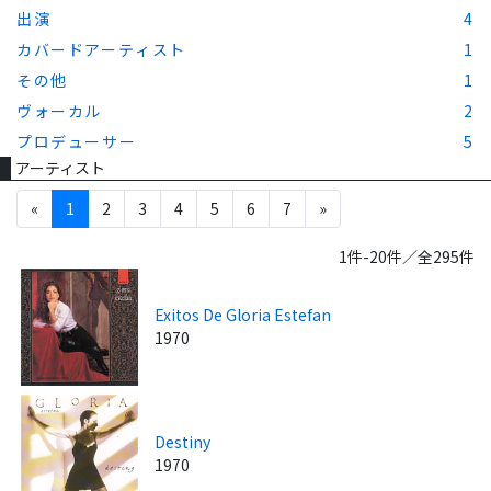
出演
4
カバードアーティスト
1
その他
1
ヴォーカル
2
プロデューサー
5
アーティスト
«
1
2
3
4
5
6
7
»
1件-20件／全295件
Exitos De Gloria Estefan
1970
Destiny
1970