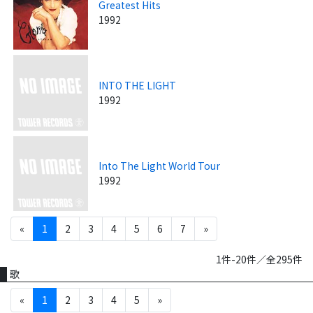
Greatest Hits
1992
INTO THE LIGHT
1992
Into The Light World Tour
1992
«
1
2
3
4
5
6
7
»
1件-20件／全295件
歌
«
1
2
3
4
5
»