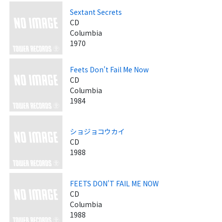
Sextant Secrets
CD
Columbia
1970
Feets Don't Fail Me Now
CD
Columbia
1984
ショジョコウカイ
CD
1988
FEETS DON'T FAIL ME NOW
CD
Columbia
1988