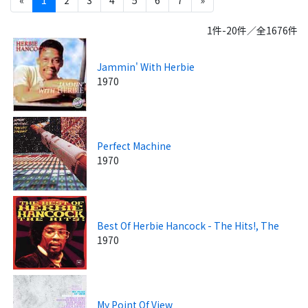
1件-20件／全1676件
Jammin' With Herbie
1970
Perfect Machine
1970
Best Of Herbie Hancock - The Hits!, The
1970
My Point Of View