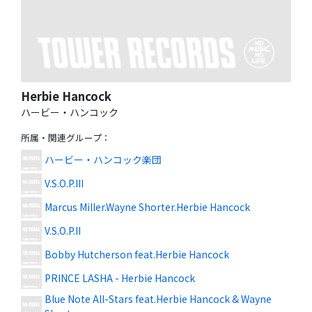
Herbie Hancock
ハービー・ハンコック
所属・関連グループ
：
ハービー・ハンコック楽団
V.S.O.P.III
Marcus Miller.Wayne Shorter.Herbie Hancock
V.S.O.P.II
Bobby Hutcherson feat.Herbie Hancock
PRINCE LASHA - Herbie Hancock
Blue Note All-Stars feat.Herbie Hancock & Wayne