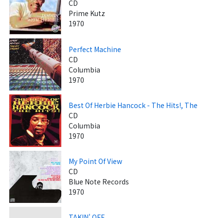
CD
Prime Kutz
1970
Perfect Machine
CD
Columbia
1970
Best Of Herbie Hancock - The Hits!, The
CD
Columbia
1970
My Point Of View
CD
Blue Note Records
1970
TAKIN' OFF