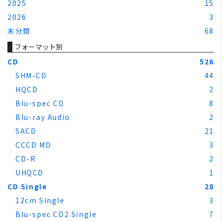
2025
15
2026
3
未分類
68
フォーマット別
CD
526
SHM-CD
44
HQCD
2
Blu-spec CD
8
Blu-ray Audio
2
SACD
21
CCCD MD
3
CD-R
2
UHQCD
1
CD Single
28
12cm Single
3
Blu-spec CD2 Single
7