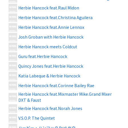
Herbie Hancock feat.Raul Midon
Herbie Hancock feat.Christina Aguilera
Herbie Hancock feat.Annie Lennox
Josh Groban with Herbie Hancock
Herbie Hancock meets Coldcut
Guru feat.Herbie Hancock
Quincy Jones feat.Herbie Hancock
Katia Labeque & Herbie Hancock
Herbie Hancock feat.Corinne Bailey Rae
Herbie Hancock feat.Mixmaster Mike.Grand Mixer
DXT & Faust
Herbie Hancock feat.Norah Jones
V.S.O.P. The Quintet
ハービー・ハンコック feat.セウ