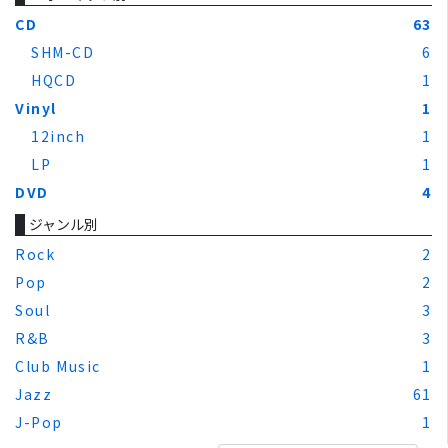
CD
63
SHM-CD
6
HQCD
1
Vinyl
1
12inch
1
LP
1
DVD
4
ジャンル別
Rock
2
Pop
2
Soul
3
R&B
3
Club Music
1
Jazz
61
J-Pop
1