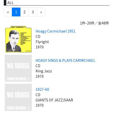
ALL
«
1
2
3
»
1件-20件／全48件
Hoagy Carmichael 1951
CD
Flyright
1970
HOAGY SINGS & PLAYS CARMICHAEL
CD
King Jazz
1970
1927-60
CD
GIANTS OF JAZZ/SAAR
1970