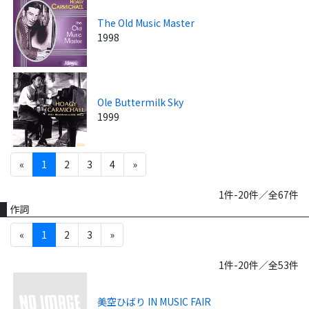
The Old Music Master
1998
Ole Buttermilk Sky
1999
«
1
2
3
4
»
1件-20件／全67件
作詞
«
1
2
3
»
1件-20件／全53件
美空ひばり IN MUSIC FAIR