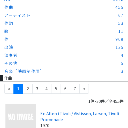
作曲
455
アーティスト
67
作詞
53
歌
11
作
909
出演
135
演奏者
4
その他
5
音楽［映画制作用］
3
作曲
«
1
2
3
4
5
6
7
»
1件-20件／全455件
En Aften i Tivoli / Vistissen, Larsen, Tivoli
Promenade
1970