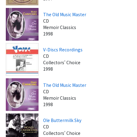
The Old Music Master
CD
Memoir Classics
1998
V-Discs Recordings
CD
Collectors' Choice
1998
The Old Music Master
CD
Memoir Classics
1998
Ole Buttermilk Sky
CD
Collectors' Choice