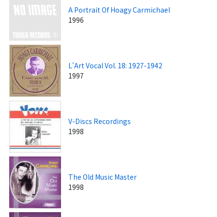
A Portrait Of Hoagy Carmichael
1996
L'Art Vocal Vol. 18: 1927-1942
1997
V-Discs Recordings
1998
The Old Music Master
1998