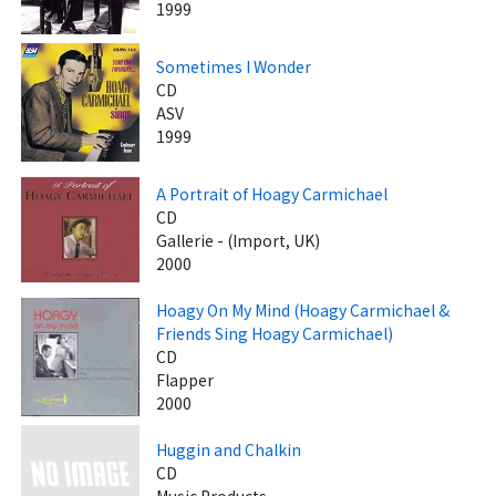
1999
Sometimes I Wonder
CD
ASV
1999
A Portrait of Hoagy Carmichael
CD
Gallerie - (Import, UK)
2000
Hoagy On My Mind (Hoagy Carmichael &
Friends Sing Hoagy Carmichael)
CD
Flapper
2000
Huggin and Chalkin
CD
Music Products