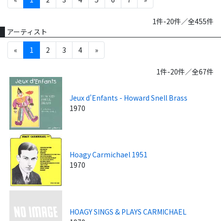
1件-20件／全455件
アーティスト
«
1
2
3
4
»
1件-20件／全67件
Jeux d'Enfants - Howard Snell Brass
1970
Hoagy Carmichael 1951
1970
HOAGY SINGS & PLAYS CARMICHAEL