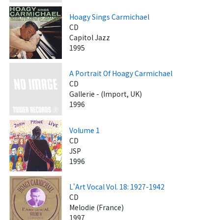
Hoagy Sings Carmichael
CD
Capitol Jazz
1995
A Portrait Of Hoagy Carmichael
CD
Gallerie - (Import, UK)
1996
Volume 1
CD
JSP
1996
L'Art Vocal Vol. 18: 1927-1942
CD
Melodie (France)
1997