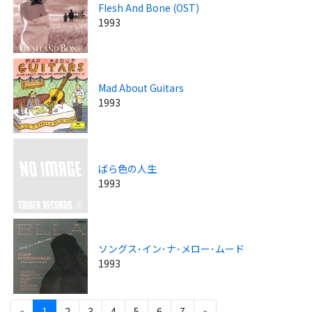
Flesh And Bone (OST)
1993
Mad About Guitars
1993
ばら色の人生
1993
ソングス･イン･ナ･メロー･ムード
1993
«
1
2
3
4
5
6
7
»