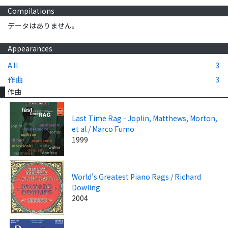
Compilations
データはありません。
Appearances
All
3
作曲
3
作曲
Last Time Rag - Joplin, Matthews, Morton,
et al / Marco Fumo
1999
World's Greatest Piano Rags / Richard
Dowling
2004